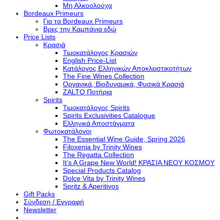
Μη Αλκοολούχα
Bordeaux Primeurs
Για τα Bordeaux Primeurs
Βρες την Καμπάνια εδώ
Price Lists
Κρασιά
Τιμοκατάλογος Κρασιών
English Price-List
Κατάλογος Ελληνικών Αποκλειστικοτήτων
The Fine Wines Collection
Οργανικά, Βιοδυναμικά, Φυσικά Κρασιά
ZALTO Ποτήρια
Spirits
Τιμοκατάλογος Spirits
Spirits Exclusivities Catalogue
Ελληνικά Αποστάγματα
Φωτοκατάλογοι
The Essential Wine Guide, Spring 2026
Filoxenia by Trinity Wines
The Regatta Collection
It’s A Grape New World! ΚΡΑΣΙΑ ΝΕΟΥ ΚΟΣΜΟΥ
Special Products Catalog
Dolce Vita by Trinity Wines
Spritz & Aperitivos
Gift Packs
Σύνδεση / Εγγραφή
Newsletter