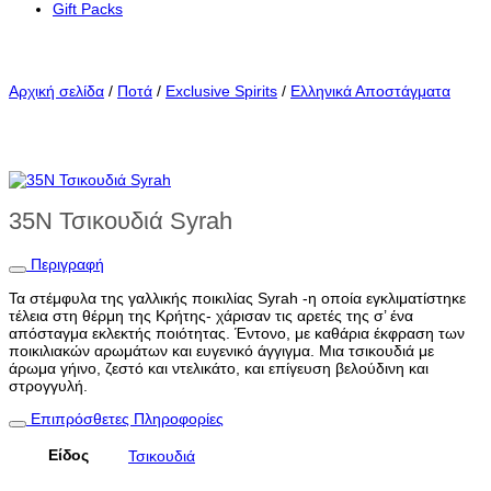
Gift Packs
Αρχική σελίδα
/
Ποτά
/
Exclusive Spirits
/
Ελληνικά Αποστάγματα
35N Τσικουδιά Syrah
Περιγραφή
Τα στέμφυλα της γαλλικής ποικιλίας Syrah -η οποία εγκλιματίστηκε
τέλεια στη θέρμη της Κρήτης- χάρισαν τις αρετές της σ’ ένα
απόσταγμα εκλεκτής ποιότητας. Έντονο, με καθάρια έκφραση των
ποικιλιακών αρωμάτων και ευγενικό άγγιγμα. Μια τσικουδιά με
άρωμα γήινο, ζεστό και ντελικάτο, και επίγευση βελούδινη και
στρογγυλή.
Επιπρόσθετες Πληροφορίες
Είδος
Τσικουδιά