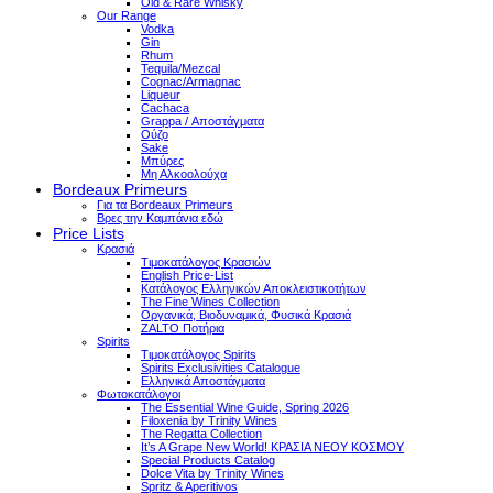
Old & Rare Whisky
Our Range
Vodka
Gin
Rhum
Tequila/Mezcal
Cognac/Armagnac
Liqueur
Cachaca
Grappa / Αποστάγματα
Ούζο
Sake
Μπύρες
Μη Αλκοολούχα
Bordeaux Primeurs
Για τα Bordeaux Primeurs
Βρες την Καμπάνια εδώ
Price Lists
Κρασιά
Τιμοκατάλογος Κρασιών
English Price-List
Κατάλογος Ελληνικών Αποκλειστικοτήτων
The Fine Wines Collection
Οργανικά, Βιοδυναμικά, Φυσικά Κρασιά
ZALTO Ποτήρια
Spirits
Τιμοκατάλογος Spirits
Spirits Exclusivities Catalogue
Ελληνικά Αποστάγματα
Φωτοκατάλογοι
The Essential Wine Guide, Spring 2026
Filoxenia by Trinity Wines
The Regatta Collection
It’s A Grape New World! ΚΡΑΣΙΑ ΝΕΟΥ ΚΟΣΜΟΥ
Special Products Catalog
Dolce Vita by Trinity Wines
Spritz & Aperitivos