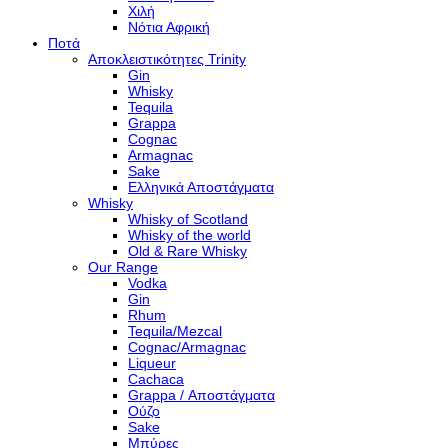
Χιλή
Νότια Αφρική
Ποτά
Αποκλειστικότητες Trinity
Gin
Whisky
Tequila
Grappa
Cognac
Armagnac
Sake
Ελληνικά Αποστάγματα
Whisky
Whisky of Scotland
Whisky of the world
Old & Rare Whisky
Our Range
Vodka
Gin
Rhum
Tequila/Mezcal
Cognac/Armagnac
Liqueur
Cachaca
Grappa / Αποστάγματα
Ούζο
Sake
Μπύρες