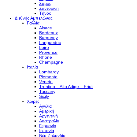
Σάμος
Σαντορίνη
Τήνος
Διεθνής Αμπελώνας
Γαλλία
Alsace
Bordeaux
Burgundy
Languedoc
Loire
Provence
Rhone
Champagne
Ιταλία
Lombardy
Piemonte
Veneto
Trentino – Alto Adige – Friuli
Tuscany
Sicily
Χώρες
Αγγλία
Αμερική
Αργεντινή
Αυστραλία
Γερμανία
Ισπανία
Νέα Ζηλανδία