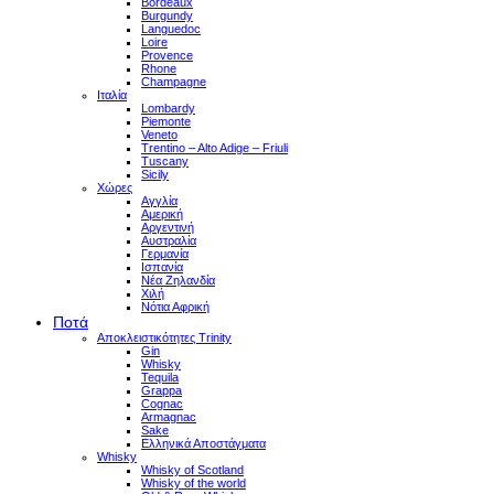
Bordeaux
Burgundy
Languedoc
Loire
Provence
Rhone
Champagne
Ιταλία
Lombardy
Piemonte
Veneto
Trentino – Alto Adige – Friuli
Tuscany
Sicily
Χώρες
Αγγλία
Αμερική
Αργεντινή
Αυστραλία
Γερμανία
Ισπανία
Νέα Ζηλανδία
Χιλή
Νότια Αφρική
Ποτά
Αποκλειστικότητες Trinity
Gin
Whisky
Tequila
Grappa
Cognac
Armagnac
Sake
Ελληνικά Αποστάγματα
Whisky
Whisky of Scotland
Whisky of the world