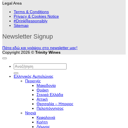
Legal Area
Terms & Conditions
Privacy & Cookies Notice
#DrinkResponsibly
Sitemap
Newsletter Signup
Πάτα εδώ και γράψου στο newsletter μας!
Copyright 2026 ©
Trinity Wines
Αναζήτηση
για:
Ελληνικός Αμπελώνας
Περιοχές
Μακεδονία
Θράκη
Στερεά Ελλάδα
Αττική
Θεσσαλία – Hπειρος
Πελοπόννησος
Νησιά
Κεφαλονιά
Κρήτη
Λήμνος