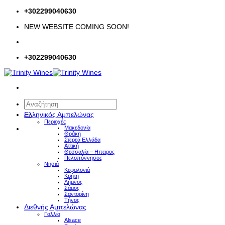
Μετάβαση
+302299040630
στο
NEW WEBSITE COMING SOON!
περιεχόμενο
+302299040630
Αναζήτηση
για:
Ελληνικός Αμπελώνας
Περιοχές
Μακεδονία
Θράκη
Στερεά Ελλάδα
Αττική
Θεσσαλία – Hπειρος
Πελοπόννησος
Νησιά
Κεφαλονιά
Κρήτη
Λήμνος
Σάμος
Σαντορίνη
Τήνος
Διεθνής Αμπελώνας
Γαλλία
Alsace