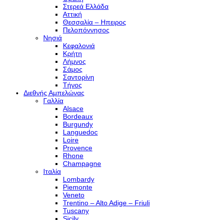
Στερεά Ελλάδα
Αττική
Θεσσαλία – Hπειρος
Πελοπόννησος
Νησιά
Κεφαλονιά
Κρήτη
Λήμνος
Σάμος
Σαντορίνη
Τήνος
Διεθνής Αμπελώνας
Γαλλία
Alsace
Bordeaux
Burgundy
Languedoc
Loire
Provence
Rhone
Champagne
Ιταλία
Lombardy
Piemonte
Veneto
Trentino – Alto Adige – Friuli
Tuscany
Sicily