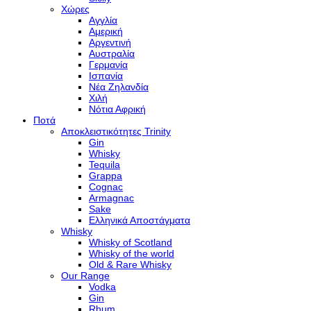
Χώρες
Αγγλία
Αμερική
Αργεντινή
Αυστραλία
Γερμανία
Ισπανία
Νέα Ζηλανδία
Χιλή
Νότια Αφρική
Ποτά
Αποκλειστικότητες Trinity
Gin
Whisky
Tequila
Grappa
Cognac
Armagnac
Sake
Ελληνικά Αποστάγματα
Whisky
Whisky of Scotland
Whisky of the world
Old & Rare Whisky
Our Range
Vodka
Gin
Rhum