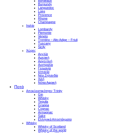
Bordeaux
Burgundy
Languedoc
Loire
Provence
Rhone
Champagne
Ιταλία
Lombardy
Piemonte
Veneto
Trentino – Alto Adige – Friuli
Tuscany
Sicily
Χώρες
Αγγλία
Αμερική
Αργεντινή
Αυστραλία
Γερμανία
Ισπανία
Νέα Ζηλανδία
Χιλή
Νότια Αφρική
Ποτά
Αποκλειστικότητες Trinity
Gin
Whisky
Tequila
Grappa
Cognac
Armagnac
Sake
Ελληνικά Αποστάγματα
Whisky
Whisky of Scotland
Whisky of the world