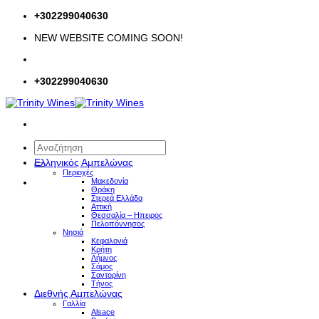
Μετάβαση
+302299040630
στο
NEW WEBSITE COMING SOON!
περιεχόμενο
+302299040630
Αναζήτηση
για:
Ελληνικός Αμπελώνας
Περιοχές
Μακεδονία
Θράκη
Στερεά Ελλάδα
Αττική
Θεσσαλία – Hπειρος
Πελοπόννησος
Νησιά
Κεφαλονιά
Κρήτη
Λήμνος
Σάμος
Σαντορίνη
Τήνος
Διεθνής Αμπελώνας
Γαλλία
Alsace