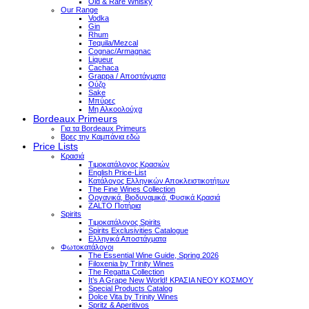
Old & Rare Whisky
Our Range
Vodka
Gin
Rhum
Tequila/Mezcal
Cognac/Armagnac
Liqueur
Cachaca
Grappa / Αποστάγματα
Ούζο
Sake
Μπύρες
Μη Αλκοολούχα
Bordeaux Primeurs
Για τα Bordeaux Primeurs
Βρες την Καμπάνια εδώ
Price Lists
Κρασιά
Τιμοκατάλογος Κρασιών
English Price-List
Κατάλογος Ελληνικών Αποκλειστικοτήτων
The Fine Wines Collection
Οργανικά, Βιοδυναμικά, Φυσικά Κρασιά
ZALTO Ποτήρια
Spirits
Τιμοκατάλογος Spirits
Spirits Exclusivities Catalogue
Ελληνικά Αποστάγματα
Φωτοκατάλογοι
The Essential Wine Guide, Spring 2026
Filoxenia by Trinity Wines
The Regatta Collection
It’s A Grape New World! ΚΡΑΣΙΑ ΝΕΟΥ ΚΟΣΜΟΥ
Special Products Catalog
Dolce Vita by Trinity Wines
Spritz & Aperitivos