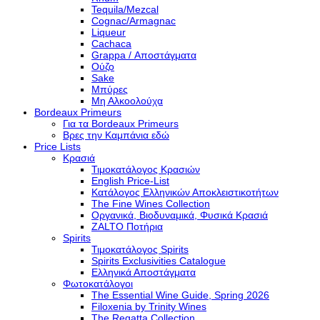
Tequila/Mezcal
Cognac/Armagnac
Liqueur
Cachaca
Grappa / Αποστάγματα
Ούζο
Sake
Μπύρες
Μη Αλκοολούχα
Bordeaux Primeurs
Για τα Bordeaux Primeurs
Βρες την Καμπάνια εδώ
Price Lists
Κρασιά
Τιμοκατάλογος Κρασιών
English Price-List
Κατάλογος Ελληνικών Αποκλειστικοτήτων
The Fine Wines Collection
Οργανικά, Βιοδυναμικά, Φυσικά Κρασιά
ZALTO Ποτήρια
Spirits
Τιμοκατάλογος Spirits
Spirits Exclusivities Catalogue
Ελληνικά Αποστάγματα
Φωτοκατάλογοι
The Essential Wine Guide, Spring 2026
Filoxenia by Trinity Wines
The Regatta Collection