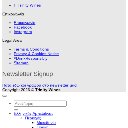
H Trinity Wines
Επικοινωνία
Επικοινωνία
Facebook
Instagram
Legal Area
Terms & Conditions
Privacy & Cookies Notice
#DrinkResponsibly
Sitemap
Newsletter Signup
Πάτα εδώ και γράψου στο newsletter μας!
Copyright 2026 ©
Trinity Wines
Αναζήτηση
για:
Ελληνικός Αμπελώνας
Περιοχές
Μακεδονία
Θράκη