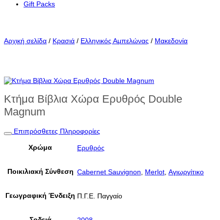
Gift Packs
Αρχική σελίδα
/
Κρασιά
/
Ελληνικός Αμπελώνας
/
Μακεδονία
Κτήμα Βίβλια Χώρα Ερυθρός Double
Magnum
Επιπρόσθετες Πληροφορίες
Χρώμα
Ερυθρός
Ποικιλιακή Σύνθεση
Cabernet Sauvignon
,
Merlot
,
Αγιωργίτικο
Γεωγραφική Ένδειξη
Π.Γ.Ε. Παγγαίο
Σοδειά
2008