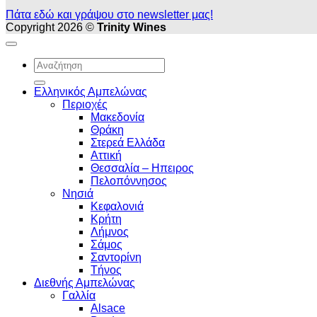
Πάτα εδώ και γράψου στο newsletter μας!
Copyright 2026 ©
Trinity Wines
Αναζήτηση
για:
Ελληνικός Αμπελώνας
Περιοχές
Μακεδονία
Θράκη
Στερεά Ελλάδα
Αττική
Θεσσαλία – Hπειρος
Πελοπόννησος
Νησιά
Κεφαλονιά
Κρήτη
Λήμνος
Σάμος
Σαντορίνη
Τήνος
Διεθνής Αμπελώνας
Γαλλία
Alsace