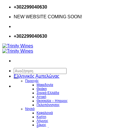
Μετάβαση
+302299040630
στο
NEW WEBSITE COMING SOON!
περιεχόμενο
+302299040630
Αναζήτηση
για:
Ελληνικός Αμπελώνας
Περιοχές
Μακεδονία
Θράκη
Στερεά Ελλάδα
Αττική
Θεσσαλία – Hπειρος
Πελοπόννησος
Νησιά
Κεφαλονιά
Κρήτη
Λήμνος
Σάμος