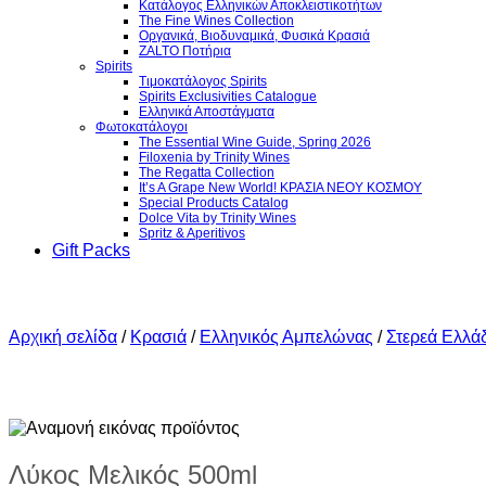
Κατάλογος Ελληνικών Αποκλειστικοτήτων
The Fine Wines Collection
Οργανικά, Βιοδυναμικά, Φυσικά Κρασιά
ZALTO Ποτήρια
Spirits
Τιμοκατάλογος Spirits
Spirits Exclusivities Catalogue
Ελληνικά Αποστάγματα
Φωτοκατάλογοι
The Essential Wine Guide, Spring 2026
Filoxenia by Trinity Wines
The Regatta Collection
It’s A Grape New World! ΚΡΑΣΙΑ ΝΕΟΥ ΚΟΣΜΟΥ
Special Products Catalog
Dolce Vita by Trinity Wines
Spritz & Aperitivos
Gift Packs
Αρχική σελίδα
/
Κρασιά
/
Ελληνικός Αμπελώνας
/
Στερεά Ελλά
Λύκος Μελικός 500ml