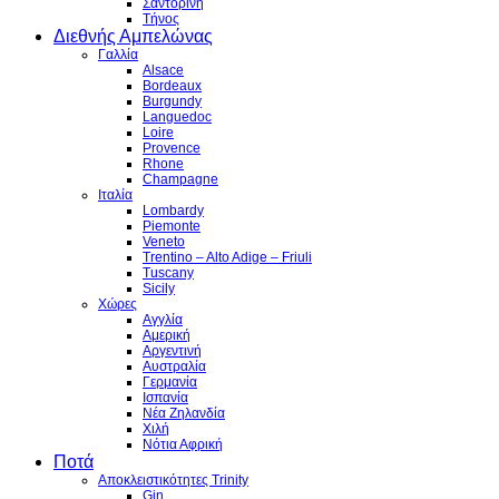
Σαντορίνη
Τήνος
Διεθνής Αμπελώνας
Γαλλία
Alsace
Bordeaux
Burgundy
Languedoc
Loire
Provence
Rhone
Champagne
Ιταλία
Lombardy
Piemonte
Veneto
Trentino – Alto Adige – Friuli
Tuscany
Sicily
Χώρες
Αγγλία
Αμερική
Αργεντινή
Αυστραλία
Γερμανία
Ισπανία
Νέα Ζηλανδία
Χιλή
Νότια Αφρική
Ποτά
Αποκλειστικότητες Trinity
Gin