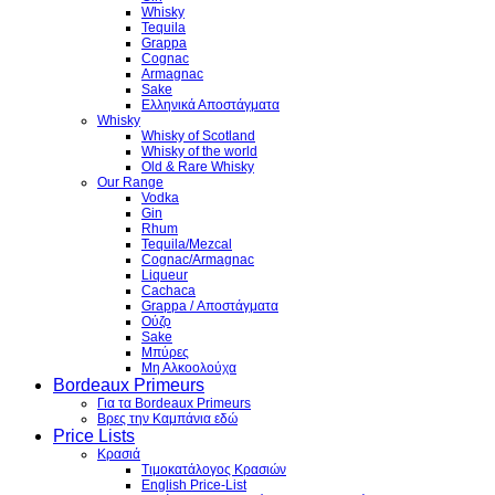
Whisky
Tequila
Grappa
Cognac
Armagnac
Sake
Ελληνικά Αποστάγματα
Whisky
Whisky of Scotland
Whisky of the world
Old & Rare Whisky
Our Range
Vodka
Gin
Rhum
Tequila/Mezcal
Cognac/Armagnac
Liqueur
Cachaca
Grappa / Αποστάγματα
Ούζο
Sake
Μπύρες
Μη Αλκοολούχα
Bordeaux Primeurs
Για τα Bordeaux Primeurs
Βρες την Καμπάνια εδώ
Price Lists
Κρασιά
Τιμοκατάλογος Κρασιών
English Price-List