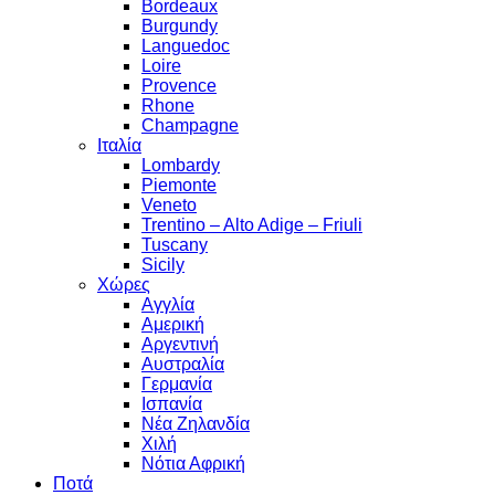
Bordeaux
Burgundy
Languedoc
Loire
Provence
Rhone
Champagne
Ιταλία
Lombardy
Piemonte
Veneto
Trentino – Alto Adige – Friuli
Tuscany
Sicily
Χώρες
Αγγλία
Αμερική
Αργεντινή
Αυστραλία
Γερμανία
Ισπανία
Νέα Ζηλανδία
Χιλή
Νότια Αφρική
Ποτά