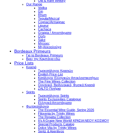
Old & Rare Whisky
Our Range
Vodka
Gin
Rhum
Tequila/Mezcal
Cognac/Armagnac
Liqueur
Cachaca
Grappa / Αποστάγματα
Ούζο
Sake
Μπύρες
Μη Αλκοολούχα
Bordeaux Primeurs
Για τα Bordeaux Primeurs
Βρες την Καμπάνια εδώ
Price Lists
Κρασιά
Τιμοκατάλογος Κρασιών
English Price-List
Κατάλογος Ελληνικών Αποκλειστικοτήτων
The Fine Wines Collection
Οργανικά, Βιοδυναμικά, Φυσικά Κρασιά
ZALTO Ποτήρια
Spirits
Τιμοκατάλογος Spirits
Spirits Exclusivities Catalogue
Ελληνικά Αποστάγματα
Φωτοκατάλογοι
The Essential Wine Guide, Spring 2026
Filoxenia by Trinity Wines
The Regatta Collection
It’s A Grape New World! ΚΡΑΣΙΑ ΝΕΟΥ ΚΟΣΜΟΥ
Special Products Catalog
Dolce Vita by Trinity Wines
Spritz & Aperitivos