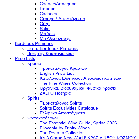
Cognac/Armagnac
Liqueur
Cachaca
Grappa / Αποστάγματα
Ούζο
Sake
Μπύρες
Μη Αλκοολούχα
Bordeaux Primeurs
Για τα Bordeaux Primeurs
Βρες την Καμπάνια εδώ
Price Lists
Κρασιά
Τιμοκατάλογος Κρασιών
English Price-List
Κατάλογος Ελληνικών Αποκλειστικοτήτων
The Fine Wines Collection
Οργανικά, Βιοδυναμικά, Φυσικά Κρασιά
ZALTO Ποτήρια
Spirits
Τιμοκατάλογος Spirits
Spirits Exclusivities Catalogue
Ελληνικά Αποστάγματα
Φωτοκατάλογοι
The Essential Wine Guide, Spring 2026
Filoxenia by Trinity Wines
The Regatta Collection
It’s A Grape New World! ΚΡΑΣΙΑ ΝΕΟΥ ΚΟΣΜΟΥ