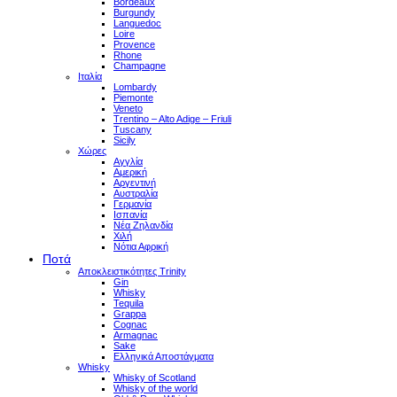
Bordeaux
Burgundy
Languedoc
Loire
Provence
Rhone
Champagne
Ιταλία
Lombardy
Piemonte
Veneto
Trentino – Alto Adige – Friuli
Tuscany
Sicily
Χώρες
Αγγλία
Αμερική
Αργεντινή
Αυστραλία
Γερμανία
Ισπανία
Νέα Ζηλανδία
Χιλή
Νότια Αφρική
Ποτά
Αποκλειστικότητες Trinity
Gin
Whisky
Tequila
Grappa
Cognac
Armagnac
Sake
Ελληνικά Αποστάγματα
Whisky
Whisky of Scotland
Whisky of the world