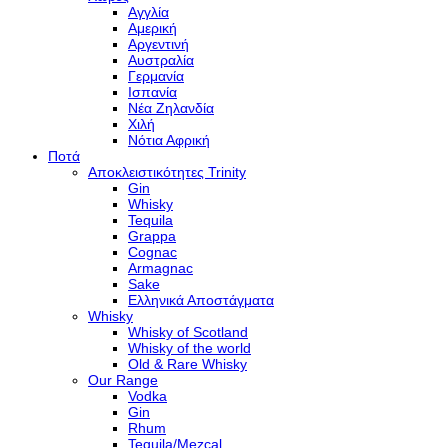
Αγγλία
Αμερική
Αργεντινή
Αυστραλία
Γερμανία
Ισπανία
Νέα Ζηλανδία
Χιλή
Νότια Αφρική
Ποτά
Αποκλειστικότητες Trinity
Gin
Whisky
Tequila
Grappa
Cognac
Armagnac
Sake
Ελληνικά Αποστάγματα
Whisky
Whisky of Scotland
Whisky of the world
Old & Rare Whisky
Our Range
Vodka
Gin
Rhum
Tequila/Mezcal