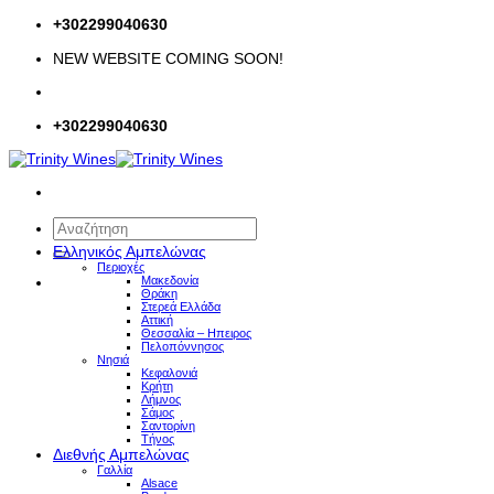
Μετάβαση
+302299040630
στο
NEW WEBSITE COMING SOON!
περιεχόμενο
+302299040630
Αναζήτηση
για:
Ελληνικός Αμπελώνας
Περιοχές
Μακεδονία
Θράκη
Στερεά Ελλάδα
Αττική
Θεσσαλία – Hπειρος
Πελοπόννησος
Νησιά
Κεφαλονιά
Κρήτη
Λήμνος
Σάμος
Σαντορίνη
Τήνος
Διεθνής Αμπελώνας
Γαλλία
Alsace