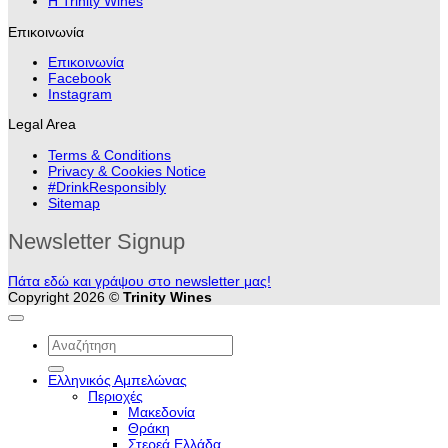
H Trinity Wines
Επικοινωνία
Επικοινωνία
Facebook
Instagram
Legal Area
Terms & Conditions
Privacy & Cookies Notice
#DrinkResponsibly
Sitemap
Newsletter Signup
Πάτα εδώ και γράψου στο newsletter μας!
Copyright 2026 ©
Trinity Wines
Αναζήτηση
για:
Ελληνικός Αμπελώνας
Περιοχές
Μακεδονία
Θράκη
Στερεά Ελλάδα