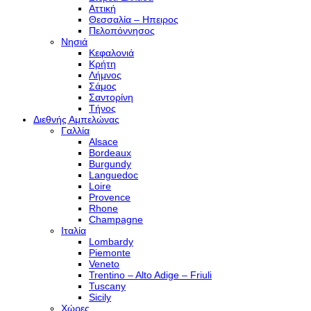
Αττική
Θεσσαλία – Hπειρος
Πελοπόννησος
Νησιά
Κεφαλονιά
Κρήτη
Λήμνος
Σάμος
Σαντορίνη
Τήνος
Διεθνής Αμπελώνας
Γαλλία
Alsace
Bordeaux
Burgundy
Languedoc
Loire
Provence
Rhone
Champagne
Ιταλία
Lombardy
Piemonte
Veneto
Trentino – Alto Adige – Friuli
Tuscany
Sicily
Χώρες