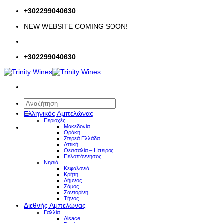
Μετάβαση
+302299040630
στο
NEW WEBSITE COMING SOON!
περιεχόμενο
+302299040630
Αναζήτηση
για:
Ελληνικός Αμπελώνας
Περιοχές
Μακεδονία
Θράκη
Στερεά Ελλάδα
Αττική
Θεσσαλία – Hπειρος
Πελοπόννησος
Νησιά
Κεφαλονιά
Κρήτη
Λήμνος
Σάμος
Σαντορίνη
Τήνος
Διεθνής Αμπελώνας
Γαλλία
Alsace