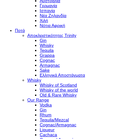
Αυστραλία
Γερμανία
Ισπανία
Νέα Ζηλανδία
Χιλή
Νότια Αφρική
Ποτά
Αποκλειστικότητες Trinity
Gin
Whisky
Tequila
Grappa
Cognac
Armagnac
Sake
Ελληνικά Αποστάγματα
Whisky
Whisky of Scotland
Whisky of the world
Old & Rare Whisky
Our Range
Vodka
Gin
Rhum
Tequila/Mezcal
Cognac/Armagnac
Liqueur
Cachaca