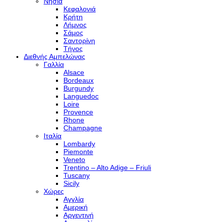
Νησιά
Κεφαλονιά
Κρήτη
Λήμνος
Σάμος
Σαντορίνη
Τήνος
Διεθνής Αμπελώνας
Γαλλία
Alsace
Bordeaux
Burgundy
Languedoc
Loire
Provence
Rhone
Champagne
Ιταλία
Lombardy
Piemonte
Veneto
Trentino – Alto Adige – Friuli
Tuscany
Sicily
Χώρες
Αγγλία
Αμερική
Αργεντινή