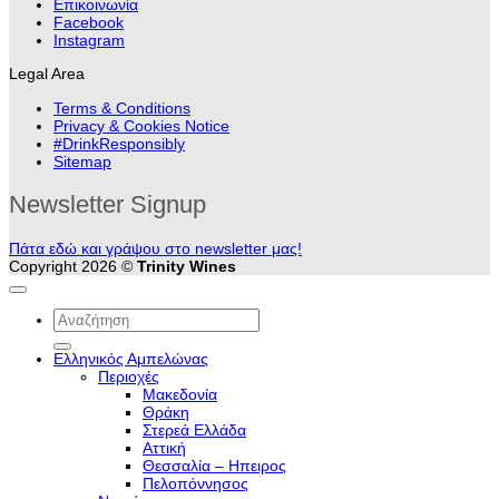
Επικοινωνία
Facebook
Instagram
Legal Area
Terms & Conditions
Privacy & Cookies Notice
#DrinkResponsibly
Sitemap
Newsletter Signup
Πάτα εδώ και γράψου στο newsletter μας!
Copyright 2026 ©
Trinity Wines
Αναζήτηση
για:
Ελληνικός Αμπελώνας
Περιοχές
Μακεδονία
Θράκη
Στερεά Ελλάδα
Αττική
Θεσσαλία – Hπειρος
Πελοπόννησος