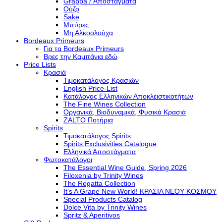
Grappa / Αποστάγματα
Ούζο
Sake
Μπύρες
Μη Αλκοολούχα
Bordeaux Primeurs
Για τα Bordeaux Primeurs
Βρες την Καμπάνια εδώ
Price Lists
Κρασιά
Τιμοκατάλογος Κρασιών
English Price-List
Κατάλογος Ελληνικών Αποκλειστικοτήτων
The Fine Wines Collection
Οργανικά, Βιοδυναμικά, Φυσικά Κρασιά
ZALTO Ποτήρια
Spirits
Τιμοκατάλογος Spirits
Spirits Exclusivities Catalogue
Ελληνικά Αποστάγματα
Φωτοκατάλογοι
The Essential Wine Guide, Spring 2026
Filoxenia by Trinity Wines
The Regatta Collection
It’s A Grape New World! ΚΡΑΣΙΑ ΝΕΟΥ ΚΟΣΜΟΥ
Special Products Catalog
Dolce Vita by Trinity Wines
Spritz & Aperitivos