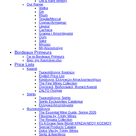
Old & Rare Whisky
Our Range
Vodka
Gin
Rhum
Tequila/Mezcal
Cognac/Armagnac
Liqueur
Cachaca
Grappa / Αποστάγματα
Ούζο
Sake
Μπύρες
Μη Αλκοολούχα
Bordeaux Primeurs
Για τα Bordeaux Primeurs
Βρες την Καμπάνια εδώ
Price Lists
Κρασιά
Τιμοκατάλογος Κρασιών
English Price-List
Κατάλογος Ελληνικών Αποκλειστικοτήτων
The Fine Wines Collection
Οργανικά, Βιοδυναμικά, Φυσικά Κρασιά
ZALTO Ποτήρια
Spirits
Τιμοκατάλογος Spirits
Spirits Exclusivities Catalogue
Ελληνικά Αποστάγματα
Φωτοκατάλογοι
The Essential Wine Guide, Spring 2026
Filoxenia by Trinity Wines
The Regatta Collection
It’s A Grape New World! ΚΡΑΣΙΑ ΝΕΟΥ ΚΟΣΜΟΥ
Special Products Catalog
Dolce Vita by Trinity Wines
Spritz & Aperitivos