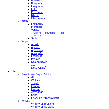
Bordeaux
Burgundy
Languedoc
Loire
Provence
Rhone
Champagne
Ιταλία
Lombardy
Piemonte
Veneto
Trentino – Alto Adige – Friuli
Tuscany
Sicily
Χώρες
Αγγλία
Αμερική
Αργεντινή
Αυστραλία
Γερμανία
Ισπανία
Νέα Ζηλανδία
Χιλή
Νότια Αφρική
Ποτά
Αποκλειστικότητες Trinity
Gin
Whisky
Tequila
Grappa
Cognac
Armagnac
Sake
Ελληνικά Αποστάγματα
Whisky
Whisky of Scotland
Whisky of the world