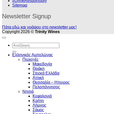
#DrinkResponsibly
Sitemap
Newsletter Signup
Πάτα εδώ και γράψου στο newsletter μας!
Copyright 2026 ©
Trinity Wines
Αναζήτηση
για:
Ελληνικός Αμπελώνας
Περιοχές
Μακεδονία
Θράκη
Στερεά Ελλάδα
Αττική
Θεσσαλία – Hπειρος
Πελοπόννησος
Νησιά
Κεφαλονιά
Κρήτη
Λήμνος
Σάμος