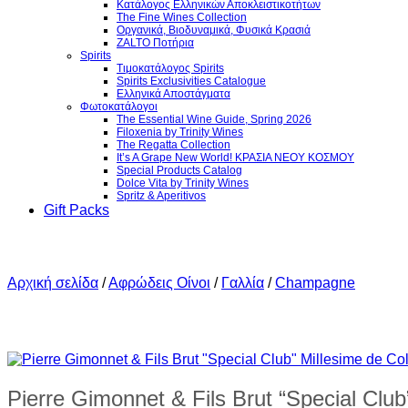
Κατάλογος Ελληνικών Αποκλειστικοτήτων
The Fine Wines Collection
Οργανικά, Βιοδυναμικά, Φυσικά Κρασιά
ZALTO Ποτήρια
Spirits
Τιμοκατάλογος Spirits
Spirits Exclusivities Catalogue
Ελληνικά Αποστάγματα
Φωτοκατάλογοι
The Essential Wine Guide, Spring 2026
Filoxenia by Trinity Wines
The Regatta Collection
It’s A Grape New World! ΚΡΑΣΙΑ ΝΕΟΥ ΚΟΣΜΟΥ
Special Products Catalog
Dolce Vita by Trinity Wines
Spritz & Aperitivos
Gift Packs
Αρχική σελίδα
/
Αφρώδεις Οίνοι
/
Γαλλία
/
Champagne
Pierre Gimonnet & Fils Brut “Special Club