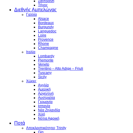
Σαντορίνη
Τήνος
Διεθνής Αμπελώνας
Γαλλία
Alsace
Bordeaux
Burgundy
Languedoc
Loire
Provence
Rhone
Champagne
Ιταλία
Lombardy
Piemonte
Veneto
Trentino – Alto Adige – Friuli
Tuscany
Sicily
Χώρες
Αγγλία
Αμερική
Αργεντινή
Αυστραλία
Γερμανία
Ισπανία
Νέα Ζηλανδία
Χιλή
Νότια Αφρική
Ποτά
Αποκλειστικότητες Trinity
Gin