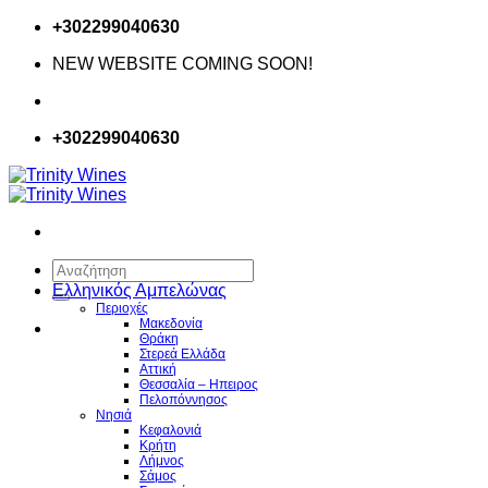
Μετάβαση
+302299040630
στο
NEW WEBSITE COMING SOON!
περιεχόμενο
+302299040630
Αναζήτηση
για:
Ελληνικός Αμπελώνας
Περιοχές
Μακεδονία
Θράκη
Στερεά Ελλάδα
Αττική
Θεσσαλία – Hπειρος
Πελοπόννησος
Νησιά
Κεφαλονιά
Κρήτη
Λήμνος
Σάμος