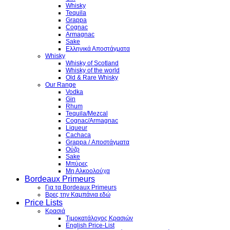
Whisky
Tequila
Grappa
Cognac
Armagnac
Sake
Ελληνικά Αποστάγματα
Whisky
Whisky of Scotland
Whisky of the world
Old & Rare Whisky
Our Range
Vodka
Gin
Rhum
Tequila/Mezcal
Cognac/Armagnac
Liqueur
Cachaca
Grappa / Αποστάγματα
Ούζο
Sake
Μπύρες
Μη Αλκοολούχα
Bordeaux Primeurs
Για τα Bordeaux Primeurs
Βρες την Καμπάνια εδώ
Price Lists
Κρασιά
Τιμοκατάλογος Κρασιών
English Price-List