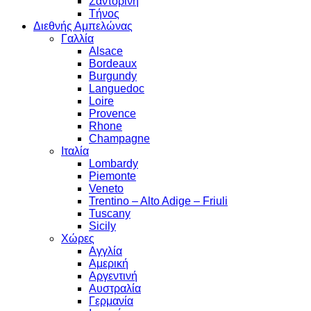
Σαντορίνη
Τήνος
Διεθνής Αμπελώνας
Γαλλία
Alsace
Bordeaux
Burgundy
Languedoc
Loire
Provence
Rhone
Champagne
Ιταλία
Lombardy
Piemonte
Veneto
Trentino – Alto Adige – Friuli
Tuscany
Sicily
Χώρες
Αγγλία
Αμερική
Αργεντινή
Αυστραλία
Γερμανία