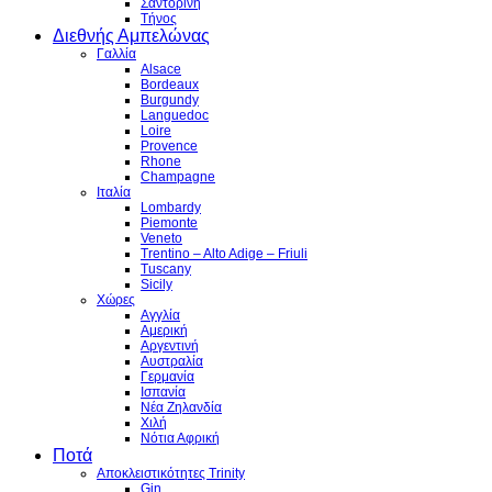
Σαντορίνη
Τήνος
Διεθνής Αμπελώνας
Γαλλία
Alsace
Bordeaux
Burgundy
Languedoc
Loire
Provence
Rhone
Champagne
Ιταλία
Lombardy
Piemonte
Veneto
Trentino – Alto Adige – Friuli
Tuscany
Sicily
Χώρες
Αγγλία
Αμερική
Αργεντινή
Αυστραλία
Γερμανία
Ισπανία
Νέα Ζηλανδία
Χιλή
Νότια Αφρική
Ποτά
Αποκλειστικότητες Trinity
Gin