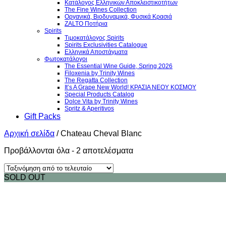
Κατάλογος Ελληνικών Αποκλειστικοτήτων
The Fine Wines Collection
Οργανικά, Βιοδυναμικά, Φυσικά Κρασιά
ZALTO Ποτήρια
Spirits
Τιμοκατάλογος Spirits
Spirits Exclusivities Catalogue
Ελληνικά Αποστάγματα
Φωτοκατάλογοι
The Essential Wine Guide, Spring 2026
Filoxenia by Trinity Wines
The Regatta Collection
It’s A Grape New World! ΚΡΑΣΙΑ ΝΕΟΥ ΚΟΣΜΟΥ
Special Products Catalog
Dolce Vita by Trinity Wines
Spritz & Aperitivos
Gift Packs
Αρχική σελίδα
/
Chateau Cheval Blanc
Sorted
Προβάλλονται όλα - 2 αποτελέσματα
by
latest
SOLD OUT