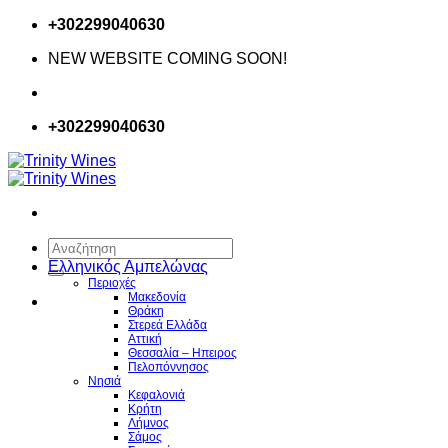
Μετάβαση
+302299040630
στο
NEW WEBSITE COMING SOON!
περιεχόμενο
+302299040630
Αναζήτηση
για:
Ελληνικός Αμπελώνας
Περιοχές
Μακεδονία
Θράκη
Στερεά Ελλάδα
Αττική
Θεσσαλία – Hπειρος
Πελοπόννησος
Νησιά
Κεφαλονιά
Κρήτη
Λήμνος
Σάμος