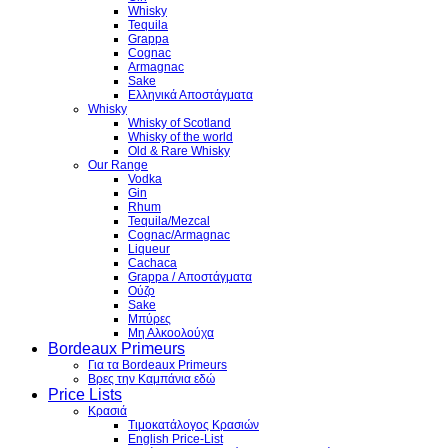
Whisky
Tequila
Grappa
Cognac
Armagnac
Sake
Ελληνικά Αποστάγματα
Whisky
Whisky of Scotland
Whisky of the world
Old & Rare Whisky
Our Range
Vodka
Gin
Rhum
Tequila/Mezcal
Cognac/Armagnac
Liqueur
Cachaca
Grappa / Αποστάγματα
Ούζο
Sake
Μπύρες
Μη Αλκοολούχα
Bordeaux Primeurs
Για τα Bordeaux Primeurs
Βρες την Καμπάνια εδώ
Price Lists
Κρασιά
Τιμοκατάλογος Κρασιών
English Price-List