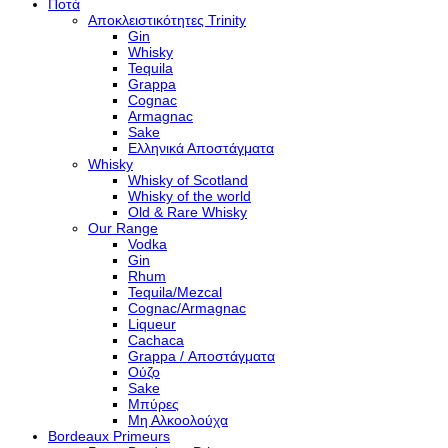
Ποτά
Αποκλειστικότητες Trinity
Gin
Whisky
Tequila
Grappa
Cognac
Armagnac
Sake
Ελληνικά Αποστάγματα
Whisky
Whisky of Scotland
Whisky of the world
Old & Rare Whisky
Our Range
Vodka
Gin
Rhum
Tequila/Mezcal
Cognac/Armagnac
Liqueur
Cachaca
Grappa / Αποστάγματα
Ούζο
Sake
Μπύρες
Μη Αλκοολούχα
Bordeaux Primeurs