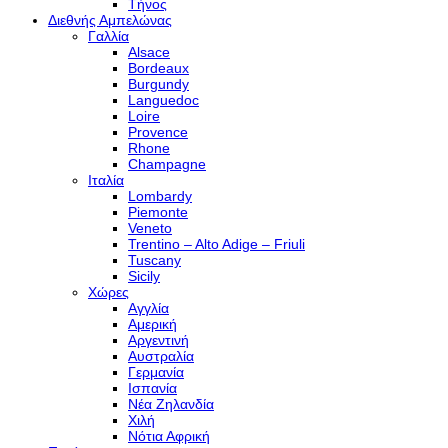
Τήνος
Διεθνής Αμπελώνας
Γαλλία
Alsace
Bordeaux
Burgundy
Languedoc
Loire
Provence
Rhone
Champagne
Ιταλία
Lombardy
Piemonte
Veneto
Trentino – Alto Adige – Friuli
Tuscany
Sicily
Χώρες
Αγγλία
Αμερική
Αργεντινή
Αυστραλία
Γερμανία
Ισπανία
Νέα Ζηλανδία
Χιλή
Νότια Αφρική