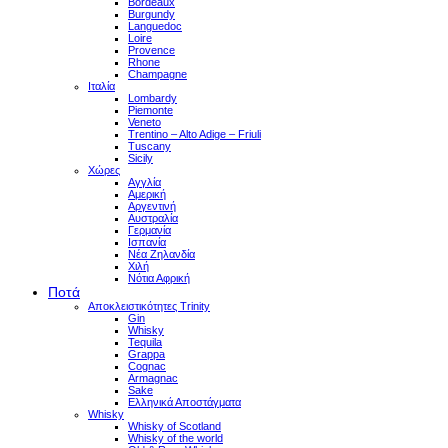
Bordeaux
Burgundy
Languedoc
Loire
Provence
Rhone
Champagne
Ιταλία
Lombardy
Piemonte
Veneto
Trentino – Alto Adige – Friuli
Tuscany
Sicily
Χώρες
Αγγλία
Αμερική
Αργεντινή
Αυστραλία
Γερμανία
Ισπανία
Νέα Ζηλανδία
Χιλή
Νότια Αφρική
Ποτά
Αποκλειστικότητες Trinity
Gin
Whisky
Tequila
Grappa
Cognac
Armagnac
Sake
Ελληνικά Αποστάγματα
Whisky
Whisky of Scotland
Whisky of the world