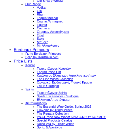
Old & Rare Whisky
Our Range
Vodka
Gin
Rhum
Tequila/Mezcal
Cognac/Armagnac
Liqueur
Cachaca
Grappa / Αποστάγματα
Ούζο
Sake
Μπύρες
Μη Αλκοολούχα
Bordeaux Primeurs
Για τα Bordeaux Primeurs
Βρες την Καμπάνια εδώ
Price Lists
Κρασιά
Τιμοκατάλογος Κρασιών
English Price-List
Κατάλογος Ελληνικών Αποκλειστικοτήτων
The Fine Wines Collection
Οργανικά, Βιοδυναμικά, Φυσικά Κρασιά
ZALTO Ποτήρια
Spirits
Τιμοκατάλογος Spirits
Spirits Exclusivities Catalogue
Ελληνικά Αποστάγματα
Φωτοκατάλογοι
The Essential Wine Guide, Spring 2026
Filoxenia by Trinity Wines
The Regatta Collection
It’s A Grape New World! ΚΡΑΣΙΑ ΝΕΟΥ ΚΟΣΜΟΥ
Special Products Catalog
Dolce Vita by Trinity Wines
Spritz & Aperitivos