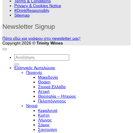
Terms & Conditions
Privacy & Cookies Notice
#DrinkResponsibly
Sitemap
Newsletter Signup
Πάτα εδώ και γράψου στο newsletter μας!
Copyright 2026 ©
Trinity Wines
Αναζήτηση
για:
Ελληνικός Αμπελώνας
Περιοχές
Μακεδονία
Θράκη
Στερεά Ελλάδα
Αττική
Θεσσαλία – Hπειρος
Πελοπόννησος
Νησιά
Κεφαλονιά
Κρήτη
Λήμνος
Σάμος
Σαντορίνη