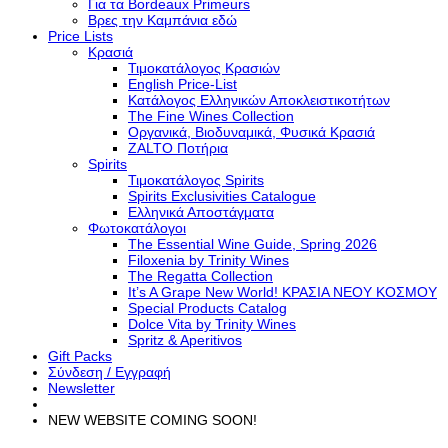
Για τα Bordeaux Primeurs
Βρες την Καμπάνια εδώ
Price Lists
Κρασιά
Τιμοκατάλογος Κρασιών
English Price-List
Κατάλογος Ελληνικών Αποκλειστικοτήτων
The Fine Wines Collection
Οργανικά, Βιοδυναμικά, Φυσικά Κρασιά
ZALTO Ποτήρια
Spirits
Τιμοκατάλογος Spirits
Spirits Exclusivities Catalogue
Ελληνικά Αποστάγματα
Φωτοκατάλογοι
The Essential Wine Guide, Spring 2026
Filoxenia by Trinity Wines
The Regatta Collection
It’s A Grape New World! ΚΡΑΣΙΑ ΝΕΟΥ ΚΟΣΜΟΥ
Special Products Catalog
Dolce Vita by Trinity Wines
Spritz & Aperitivos
Gift Packs
Σύνδεση / Εγγραφή
Newsletter
NEW WEBSITE COMING SOON!