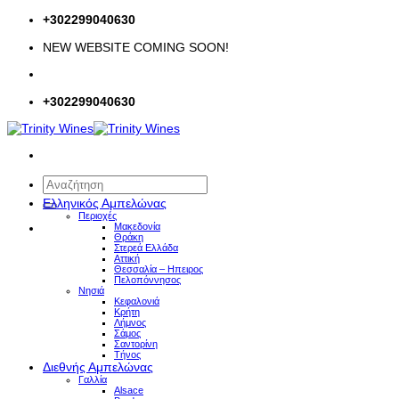
Μετάβαση
+302299040630
στο
NEW WEBSITE COMING SOON!
περιεχόμενο
+302299040630
Αναζήτηση
για:
Ελληνικός Αμπελώνας
Περιοχές
Μακεδονία
Θράκη
Στερεά Ελλάδα
Αττική
Θεσσαλία – Hπειρος
Πελοπόννησος
Νησιά
Κεφαλονιά
Κρήτη
Λήμνος
Σάμος
Σαντορίνη
Τήνος
Διεθνής Αμπελώνας
Γαλλία
Alsace