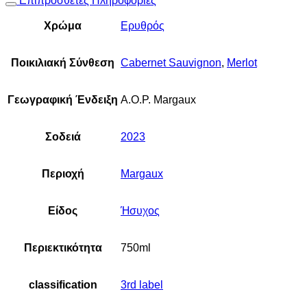
Επιπρόσθετες Πληροφορίες
Χρώμα
Ερυθρός
Ποικιλιακή Σύνθεση
Cabernet Sauvignon
,
Merlot
Γεωγραφική Ένδειξη
A.O.P. Margaux
Σοδειά
2023
Περιοχή
Margaux
Είδος
Ήσυχος
Περιεκτικότητα
750ml
classification
3rd label