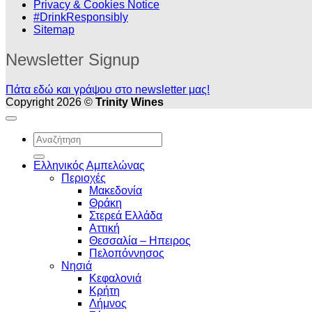
Privacy & Cookies Notice
#DrinkResponsibly
Sitemap
Newsletter Signup
Πάτα εδώ και γράψου στο newsletter μας!
Copyright 2026 ©
Trinity Wines
Αναζήτηση
για:
Ελληνικός Αμπελώνας
Περιοχές
Μακεδονία
Θράκη
Στερεά Ελλάδα
Αττική
Θεσσαλία – Hπειρος
Πελοπόννησος
Νησιά
Κεφαλονιά
Κρήτη
Λήμνος