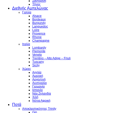
Σαντορίνη
Τήνος
Διεθνής Αμπελώνας
Γαλλία
Alsace
Bordeaux
Burgundy
Languedoc
Loire
Provence
Rhone
Champagne
Ιταλία
Lombardy
Piemonte
Veneto
Trentino – Alto Adige – Friuli
Tuscany
Sicily
Χώρες
Αγγλία
Αμερική
Αργεντινή
Αυστραλία
Γερμανία
Ισπανία
Νέα Ζηλανδία
Χιλή
Νότια Αφρική
Ποτά
Αποκλειστικότητες Trinity
Gin