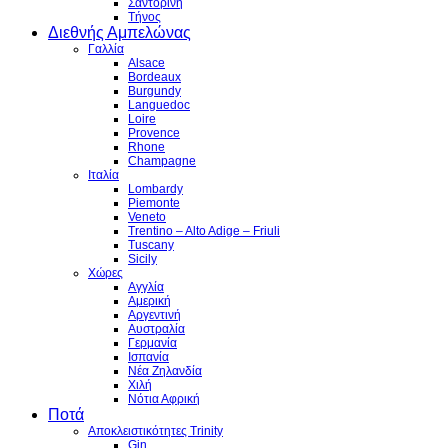
Σαντορίνη
Τήνος
Διεθνής Αμπελώνας
Γαλλία
Alsace
Bordeaux
Burgundy
Languedoc
Loire
Provence
Rhone
Champagne
Ιταλία
Lombardy
Piemonte
Veneto
Trentino – Alto Adige – Friuli
Tuscany
Sicily
Χώρες
Αγγλία
Αμερική
Αργεντινή
Αυστραλία
Γερμανία
Ισπανία
Νέα Ζηλανδία
Χιλή
Νότια Αφρική
Ποτά
Αποκλειστικότητες Trinity
Gin