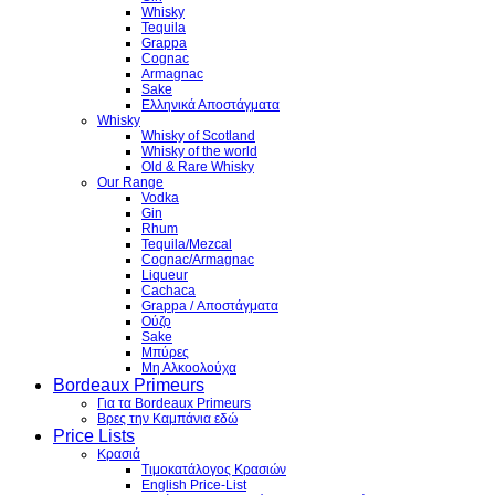
Whisky
Tequila
Grappa
Cognac
Armagnac
Sake
Ελληνικά Αποστάγματα
Whisky
Whisky of Scotland
Whisky of the world
Old & Rare Whisky
Our Range
Vodka
Gin
Rhum
Tequila/Mezcal
Cognac/Armagnac
Liqueur
Cachaca
Grappa / Αποστάγματα
Ούζο
Sake
Μπύρες
Μη Αλκοολούχα
Bordeaux Primeurs
Για τα Bordeaux Primeurs
Βρες την Καμπάνια εδώ
Price Lists
Κρασιά
Τιμοκατάλογος Κρασιών
English Price-List