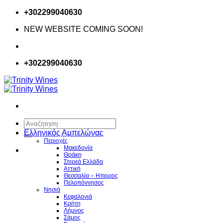
Μετάβαση
+302299040630
στο
NEW WEBSITE COMING SOON!
περιεχόμενο
+302299040630
Αναζήτηση
για:
Ελληνικός Αμπελώνας
Περιοχές
Μακεδονία
Θράκη
Στερεά Ελλάδα
Αττική
Θεσσαλία – Hπειρος
Πελοπόννησος
Νησιά
Κεφαλονιά
Κρήτη
Λήμνος
Σάμος