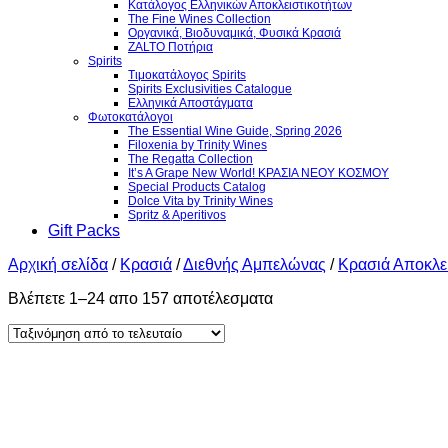
Κατάλογος Ελληνικών Αποκλειστικοτήτων
The Fine Wines Collection
Οργανικά, Βιοδυναμικά, Φυσικά Κρασιά
ZALTO Ποτήρια
Spirits
Τιμοκατάλογος Spirits
Spirits Exclusivities Catalogue
Ελληνικά Αποστάγματα
Φωτοκατάλογοι
The Essential Wine Guide, Spring 2026
Filoxenia by Trinity Wines
The Regatta Collection
It’s A Grape New World! ΚΡΑΣΙΑ ΝΕΟΥ ΚΟΣΜΟΥ
Special Products Catalog
Dolce Vita by Trinity Wines
Spritz & Aperitivos
Gift Packs
Αρχική σελίδα
/
Κρασιά
/
Διεθνής Αμπελώνας
/
Κρασιά Αποκλει
Sorted
Βλέπετε 1–24 απο 157 αποτέλεσματα
by
latest